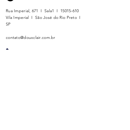
Rua Imperial, 671 I Sala1 I
15015-610
Vila Imperial I São José do Rio Preto I
SP​​
contato@douxclair.com.br
(17) 3388-0303
(17) 99257-8903