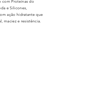
o com Proteínas do
da e Silicones,
 com ação hidratante que
l, maciez e resistência.