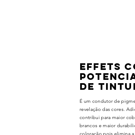
EFFETS C
POTENCI
DE TINTU
É um condutor de pigmen
revelação das cores. Ad
contribui para maior cob
brancos e maior durabili
coloração pois elimina a