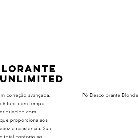
OLORANTE
UNLIMITED
om correção avançada.
Pó Descolorante Blonde
até 8 tons com tempo
Enriquecido com
 que proporciona aos
ciez e resistência. Sua
e total conforto ao