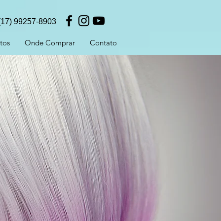
(17) 99257-8903
tos
Onde Comprar
Contato