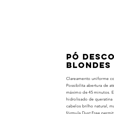
PÓ DESC
BLONDES 
Clareamento uniforme c
Possibilita abertura de 
máximo de 45 minutos. 
hidrolisado de queratina
cabelos brilho natural, ma
fórmula Dust Free permit