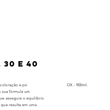
, 30 E 40
S
 coloração e pó
OX - 900ml.
 sua fórmula um
ue assegura o equilíbrio
o que resulta em uma