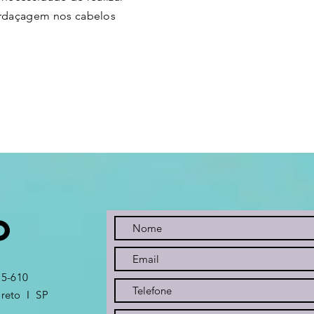
rdaçagem nos cabelos
O
15-610
reto I SP​​